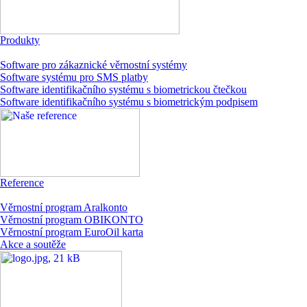
Produkty
Software pro zákaznické věrnostní systémy
Software systému pro SMS platby
Software identifikačního systému s biometrickou čtečkou
Software identifikačního systému s biometrickým podpisem
Reference
Věrnostní program Aralkonto
Věrnostní program OBIKONTO
Věrnostní program EuroOil karta
Akce a soutěže