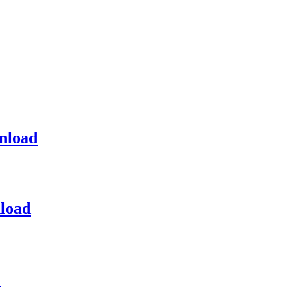
nload
load
d